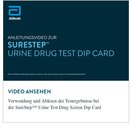
VIDEO ANSEHEN
Verwendung und Ablesen der Testergebnisse bei
der SureStep™ Urine Test Drug Screen Dip Card