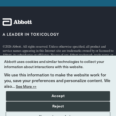
A LEADER IN TOXICOLOGY
©2026 Abbott. All rights reserved. Unless otherwise specified, all product and
service names appearing in this Internet site are trademarks owned by or licensed to
Abbott, its subsidiaries or affiliates. No use of any Abbott trademark, trade name, or
trade dress in this site may be made without the prior written authorization of
Abbott uses cookies and similar technologies to collect your
Abbott, except to identify the product or services of the company.
information about interactions with this website.
This website is governed by applicable U.S. laws and governmental regulations.
The products and information contained herewith may not be accessible in all
We use this information to make the website work for
countries, and Abbott takes no responsibility for such information which may not
you, save your preferences and personalize content. We
comply with local country legal process, regulation, registration and usage.
also...
See More >>
Your use of this website and the information contained herein is subject to
our Terms and Conditions:
Germany
| Switzerland (
German
[pdf 140KB] |
Frenc
Accept
h
[pdf 140KB] |
Italian
[pdf 140KB]),
Privacy
, and
Cookie Policies
.
Abbott - A Global Leader in Toxicology.
Reject