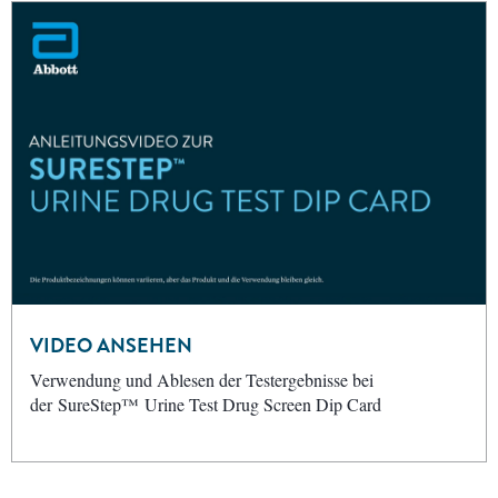
VIDEO ANSEHEN
Verwendung und Ablesen der Testergebnisse bei
der SureStep™ Urine Test Drug Screen Dip Card