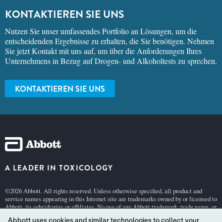
KONTAKTIEREN SIE UNS
Nutzen Sie unser umfassendes Portfolio an Lösungen, um die
entscheidenden Ergebnisse zu erhalten, die Sie benötigen. Nehmen
Sie jetzt Kontakt mit uns auf, um über die Anforderungen Ihres
Unternehmens in Bezug auf Drogen- und Alkoholtests zu sprechen.
KONTAKTIEREN SIE UNS
A LEADER IN TOXICOLOGY
©2026 Abbott. All rights reserved. Unless otherwise specified, all product and
service names appearing in this Internet site are trademarks owned by or licensed to
Abbott, its subsidiaries or affiliates. No use of any Abbott trademark, trade name, or
trade dress in this site may be made without the prior written authorization of
Abbott uses cookies and similar technologies to collect your