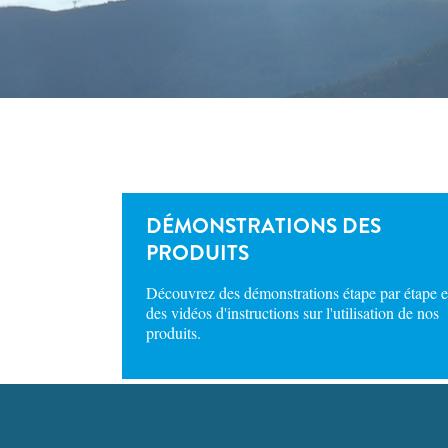
DÉMONSTRATIONS DES
PRODUITS
Découvrez des démonstrations étape par étape e
des vidéos d'instructions sur l'utilisation de nos
produits.