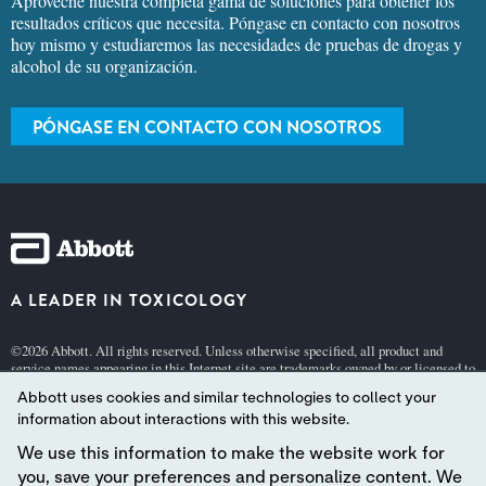
Aproveche nuestra completa gama de soluciones para obtener los
resultados críticos que necesita. Póngase en contacto con nosotros
hoy mismo y estudiaremos las necesidades de pruebas de drogas y
alcohol de su organización.
PÓNGASE EN CONTACTO CON NOSOTROS
A LEADER IN TOXICOLOGY
©2026 Abbott. All rights reserved. Unless otherwise specified, all product and
service names appearing in this Internet site are trademarks owned by or licensed to
Abbott, its subsidiaries or affiliates. No use of any Abbott trademark, trade name, or
Abbott uses cookies and similar technologies to collect your
trade dress in this site may be made without the prior written authorization of
Abbott, except to identify the product or services of the company.
information about interactions with this website.
This website is governed by applicable U.S. laws and governmental regulations.
We use this information to make the website work for
The products and information contained herewith may not be accessible in all
you, save your preferences and personalize content. We
countries, and Abbott takes no responsibility for such information which may not