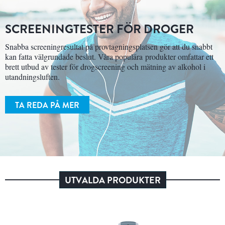
SCREENINGTESTER FÖR DROGER
Snabba screeningresultat på provtagningsplatsen gör att du snabbt
kan fatta välgrundade beslut. Våra populära produkter omfattar ett
brett utbud av tester för drogscreening och mätning av alkohol i
utandningsluften.
TA REDA PÅ MER
UTVALDA PRODUKTER