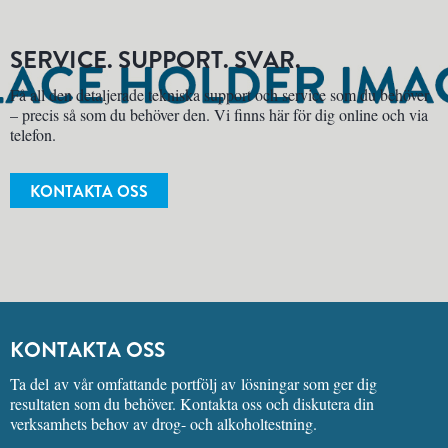
SERVICE. SUPPORT. SVAR.
Få all den detaljerade tekniska support och service som du behöver
– precis så som du behöver den. Vi finns här för dig online och via
telefon.
KONTAKTA OSS
KONTAKTA OSS
Ta del av vår omfattande portfölj av lösningar som ger dig
resultaten som du behöver. Kontakta oss och diskutera din
verksamhets behov av drog- och alkoholtestning.