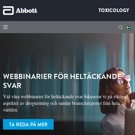
TOXICOLOGY
WEBBINARIER FÖR HELTÄCKANDE
SVAR
Vid våra webbinarier för heltäckande svar fokuserar vi på viktiga
aspekter av drogtestning och samlar branschexperter från hela
världen.
TA REDA PÅ MER