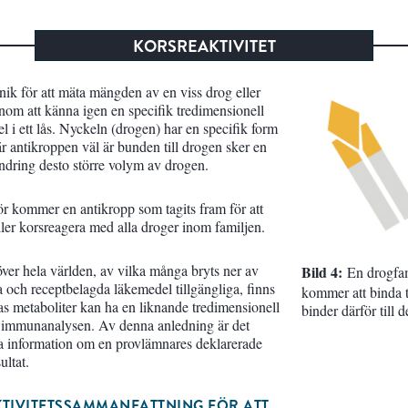
KORSREAKTIVITET
ik för att mäta mängden av en viss drog eller
enom att känna igen en specifik tredimensionell
 i ett lås. Nyckeln (drogen) har en specifik form
r antikroppen väl är bunden till drogen sker en
rändring desto större volym av drogen.
r kommer en antikropp som tagits fram för att
ler korsreagera med alla droger inom familjen.
över hela världen, av vilka många bryts ner av
Bild 4:
En drogfam
 och receptbelagda läkemedel tillgängliga, finns
kommer att binda ti
as metaboliter kan ha en liknande tredimensionell
binder därför till 
 immunanalysen. Av denna anledning är det
gära information om en provlämnares deklarerade
ultat.
TIVITETSSAMMANFATTNING FÖR ATT