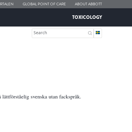
ORTALEN
GLOBAL POINT OF CARE
ABOUT ABBOTT
TOXICOLOGY
Search
 lättförståelig svenska utan fackspråk.